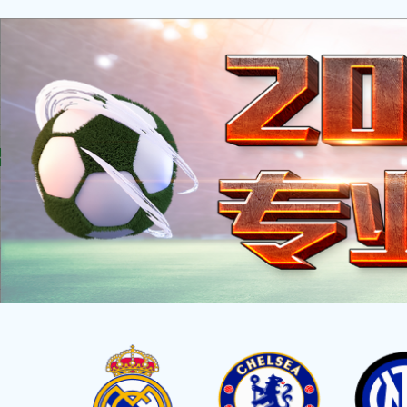
kaiyun·开云(中国)官
全球体育盛事
专业平台，数据精准，
高清直播
覆盖热
聚焦足球、篮球、电竞等赛事，
每日内
极速访问
下载APP