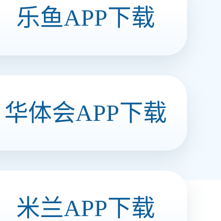
下一篇：
巴黎圣日耳曼与那不勒斯争夺那不