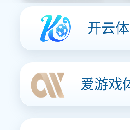
更衣室仍有一定威望
国籍教练金度勋均进
换帅概率几
成绩底线：
若申
再显战术短板，
更衣室氛围：
尽
队内部已出现裂
俱乐部战略：
申
商，很可能选择“
综合来看，斯卢茨基的
成。毕竟，在成绩至
乎球队的洲际前程，