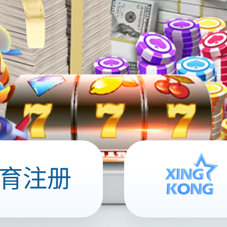
摸透：单一打法难破密集防守
以来，始终以高位逼抢和快速反击为核心战术。这套打法在赛季
的冲击力，球队一度领跑积分榜。然而，随着赛程深入，对手逐
传中和前锋个人能力，缺乏中路渗透和节奏变化。近期对阵保级
优却射门乏术，斯卢茨基的调整往往只是换人而非变阵，被球迷
近5场比赛场均射正次数不足3次，战术单一导致的进攻效率下滑
：出局或成换帅导火索
超球队成色的试金石，而申花目前小组赛4战仅积5分，排名第
，球队若无法全胜，将大概率告别洲际赛场。对于投入巨大的申
品牌价值的体现。一旦出局，管理层对斯卢茨基的信任将降至冰