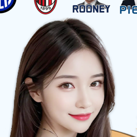
基战术单一遭质疑，若亚冠出局
2026-06-09 15:02
32 次阅读
首页
/
体育热讯
上海申花在俄罗斯籍主帅斯卢茨基的带领下，近期表现起伏不定
多场硬仗中被无限放大。随着亚冠精英联赛赛程过半，球队出线
闻甚嚣尘上。外界不禁追问：若亚冠提前出局，这位曾经的名帅