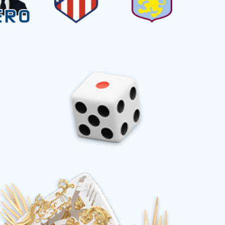
换帅概率有多大？
，其战术体系单一、临
形势岌岌可危，关于斯
距离下课还有多远？