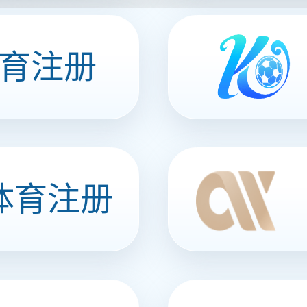
，但成绩压力下，俱乐部高层已开始暗中物色候选。据悉，前武
入视野，二人均擅长丰富进攻套路，与申花阵型需求高度契合。
何？三大因素决定去留
花在亚冠剩余两轮中惨败出局，斯卢茨基几乎必走无疑；即便险
帅位依旧不稳。
管球员尚未公开表达不满，但训练场上的低气压和赛后采访中“需
痕。一旦矛盾公开化，换帅将成唯一解药。
花本赛季投入规模在中超名列前茅，若无法在亚冠取得突破，管
快刀斩乱麻”。从历史经验看，中超球队在亚冠出局后换帅的概
战术单一问题已从“隐患”演变为“明疾”。若亚冠出局成为现实
上的中超赛场，没有哪位教练能靠过去的辉煌保住帅位。未来两
更将直接决定斯卢茨基能否继续执掌申花教鞭。留给他的时间，