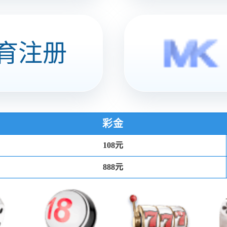
App下载
关于我们
隐私政策
服务协议
网站地图
合作 / 推荐平台
好运滚滚」🔰全新官网正式上线🔰 成
乐动下载
互联网平台服务的厂家，是一家集科
爱游戏官方网站
·开云(中国)官方网站只有注重产品
乐动在线平台
优良的产品为广大客户提供互联网