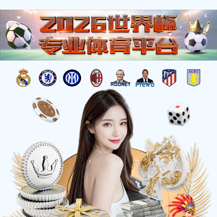
立即注册
kaiyun·开云(中国)官方网站 App 功
能亮点
随时随地，掌握kaiyun·开云(中国)官方网站精彩赛事脉动
极速比分
赛事进程秒速刷新，第一时间获取比分动态。